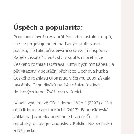
Úspěch a popularita:
Popularita Javořinky v průběhu let neustále stoupá,
což se projevuje nejen nadšeným potleskem
publika, ale také působivými soutěžními úspěchy.
Kapela získala 15 vítězství v soutěžní přehlídce
Českého rozhlasu Ostrava "Chtěl bych mít kapelu" a
pět vítězství v soutěžní přehlídce Dechová hudba
Českého rozhlasu Olomouc. V červnu 2009 získala
Javořinka Cenu diváků na 14. ročníku festivalu
dechových kapel Žváčkova v Konici.
Kapela vydala dvě CD: "Jdeme k Vám" (2003) a "Na
těch lichnovských loukách" (2007). Fanouškovská
základna Javořinky přesahuje hranice České
republiky, oslovuje fanoušky v Polsku, Nizozemsku
a Německu.