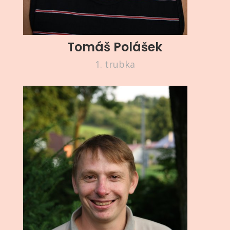
Tomáš Polášek
1. trubka