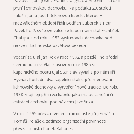
Pavlové - Jan, Josef, František, Ignác a Antonín - založili
první lichnovskou dechovku. Na počátku 20. století
založili Jan a Josef Rek novou kapelu, kterou v
meziválečném období řídili Bedřich Stiborek a Petr
Pavel. Po 2. světové válce se kapelníkem stal František
Chalupa a od roku 1953 vystupovala dechovka pod
názvem Lichnovská osvětová beseda.
Vedení se ujal Jan Rek v roce 1972 a později ho předal
svému bratrovi Vladislavovi. V roce 1985 se
kapelnického postu ujal Stanislav Vyvial a po něm Jiří
Hyvnar. Poslední dva kapelníci stáli u přejmenování
lichnovské dechovky a vytvoření nové tradice. Od roku
1988 znají její příznivci kapelu jako malou taneční či
estrádní dechovku pod názvem Javořinka.
V roce 1995 převzali vedení trumpetisté Jiří Jermář a
Tomáš Polášek, zatímco organizační povinnosti
převzal tubista Radek Kahánek.