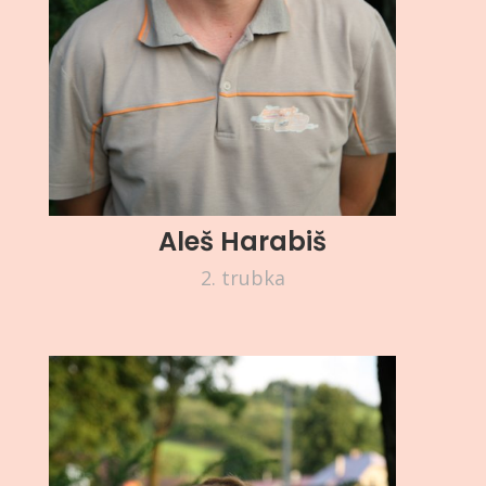
Aleš Harabiš
2. trubka