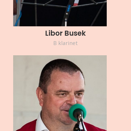
Libor Busek
B klarinet