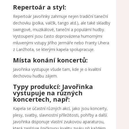
Repertoár a styl:
Repertoár Javořinky zahrnuje nejen tradiční taneční
dechovku (polka, valčík, tango atd.), ale také skladby
swingové, muzikálové, taneční a populární hudby.
Vystoupení jsou často doprovázena humornými
mluvenými vstupy Jiřího Jermáře nebo Franty Uhera
z Lanžhota, se kterými kapela spolupracuje.
Místa konání koncertů:
Javořinka vystupuje všude tam, kde je o kvalitní
dechovou hudbu zájem.
Typy produkcí: Javořinka
vystupuje na různých
koncertech, např:
Kapela se účastní různých akcí, jako jsou koncerty,
plesy, svatby, slavnostní příležitosti, pohřby a další.
Javořinka disponuje vlastní zvukovou aparaturou,
která zajišťuje špičkovou kvalitu zvuku při každém