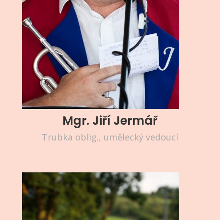
Mgr. Jiří Jermář
Trubka oblig., umělecký vedoucí