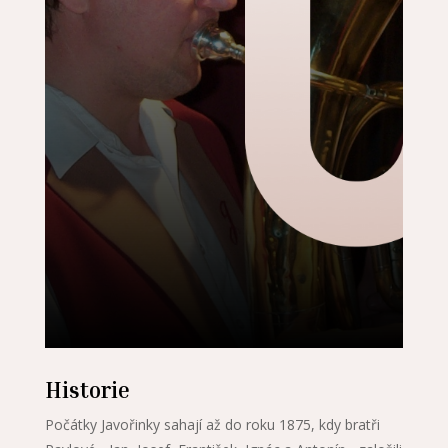
Historie
Počátky Javořinky sahají až do roku 1875, kdy bratři