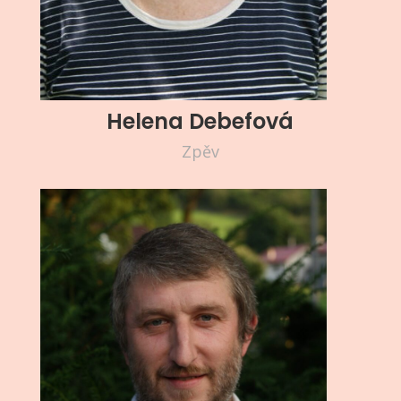
Helena Debefová
Zpěv